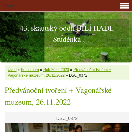
Menu
43. skautský oddíl BÍLÍ HADI,
Studénka
Úvod
»
Fotoalbum
»
Rok 2022-2023
»
Předvánoční tvoření +
Vagonářské muzeum, 26.11.2022
»
DSC_0372
Předvánoční tvoření + Vagonářské
muzeum, 26.11.2022
DSC_0372