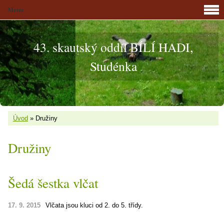
Menu
43. skautský oddíl BÍLÍ HADI,
Studénka
Úvod
»
Družiny
Družiny
Šedá šestka vlčat
17. 9. 2015
Vlčata jsou kluci od 2. do 5. třídy.