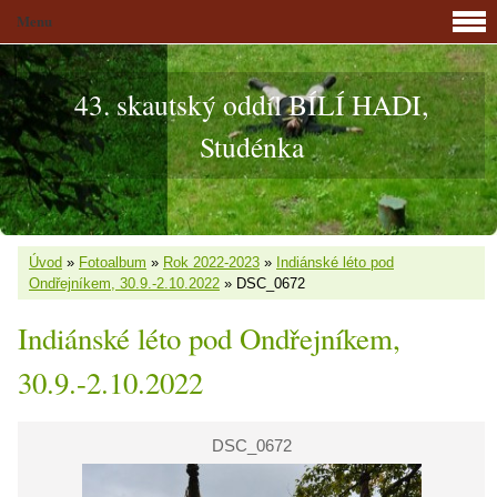
Menu
43. skautský oddíl BÍLÍ HADI,
Studénka
Úvod
»
Fotoalbum
»
Rok 2022-2023
»
Indiánské léto pod
Ondřejníkem, 30.9.-2.10.2022
»
DSC_0672
Indiánské léto pod Ondřejníkem,
30.9.-2.10.2022
DSC_0672