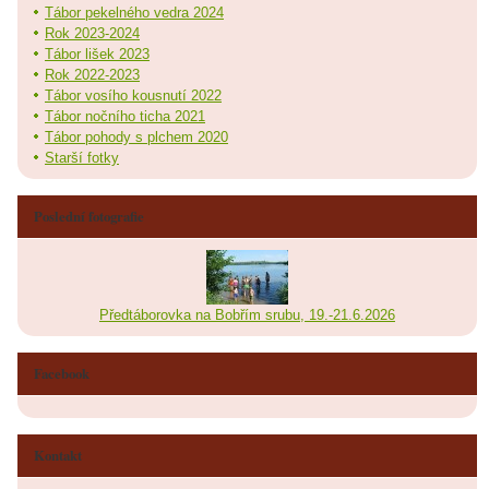
Tábor pekelného vedra 2024
Rok 2023-2024
Tábor lišek 2023
Rok 2022-2023
Tábor vosího kousnutí 2022
Tábor nočního ticha 2021
Tábor pohody s plchem 2020
Starší fotky
Poslední fotografie
Předtáborovka na Bobřím srubu, 19.-21.6.2026
Facebook
Kontakt