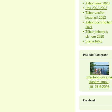
Tábor lišek 2023
Rok 2022-2023
Tábor vosího
kousnutí 2022
Tábor nočního tic
2021
Tábor pohody s
plchem 2020
Starší fotky
Poslední fotografie
Předtáborovka na
Bobřím srubu,
19.-21.6.2026
Facebook