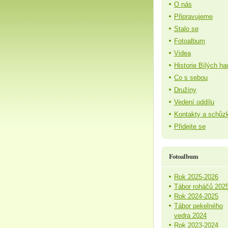
O nás
Připravujeme
Stalo se
Fotoalbum
Videa
Historie Bílých ha
Co s sebou
Družiny
Vedení oddílu
Kontakty a schůz
Přidejte se
Fotoalbum
Rok 2025-2026
Tábor roháčů 202
Rok 2024-2025
Tábor pekelného
vedra 2024
Rok 2023-2024