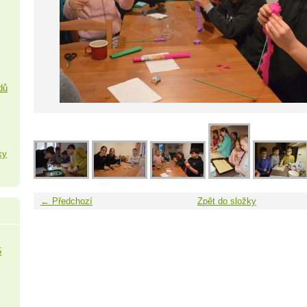
dů
ky
← Předchozí
Zpět do složky
5