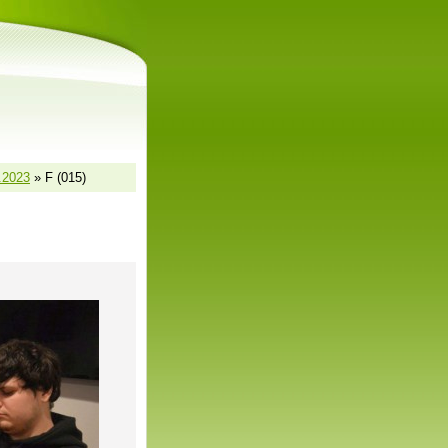
2.2023
»
F (015)