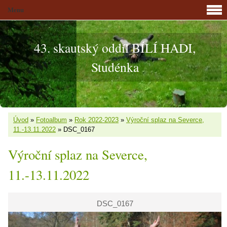
Menu
43. skautský oddíl BÍLÍ HADI,
Studénka
Úvod
»
Fotoalbum
»
Rok 2022-2023
»
Výroční splaz na Severce,
11.-13.11.2022
»
DSC_0167
Výroční splaz na Severce,
11.-13.11.2022
DSC_0167