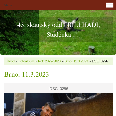
Menu
43. skautský oddíl BÍLÍ HADI,
Studénka
Úvod
»
Fotoalbum
»
Rok 2022-2023
»
Brno, 11.3.2023
»
DSC_0296
Brno, 11.3.2023
DSC_0296