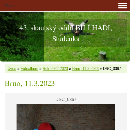
Menu
43. skautský oddíl BÍLÍ HADI,
Studénka
Úvod
»
Fotoalbum
»
Rok 2022-2023
»
Brno, 11.3.2023
»
DSC_0367
Brno, 11.3.2023
DSC_0367