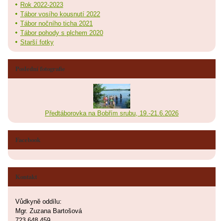
Rok 2022-2023
Tábor vosího kousnutí 2022
Tábor nočního ticha 2021
Tábor pohody s plchem 2020
Starší fotky
Poslední fotografie
Předtáborovka na Bobřím srubu, 19.-21.6.2026
Facebook
Kontakt
Vůdkyně oddílu:
Mgr. Zuzana Bartošová
723 648 459