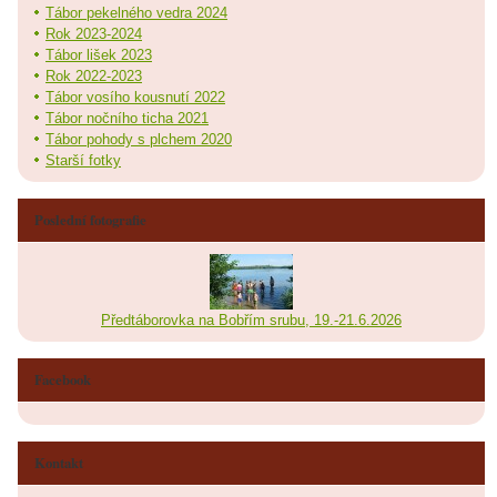
Tábor pekelného vedra 2024
Rok 2023-2024
Tábor lišek 2023
Rok 2022-2023
Tábor vosího kousnutí 2022
Tábor nočního ticha 2021
Tábor pohody s plchem 2020
Starší fotky
Poslední fotografie
Předtáborovka na Bobřím srubu, 19.-21.6.2026
Facebook
Kontakt