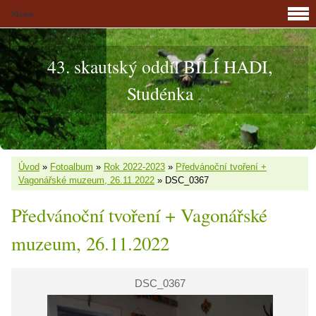
Menu
43. skautský oddíl BÍLÍ HADI,
Studénka
Úvod
»
Fotoalbum
»
Rok 2022-2023
»
Předvánoční tvoření +
Vagonářské muzeum, 26.11.2022
»
DSC_0367
Předvánoční tvoření + Vagonářské
muzeum, 26.11.2022
DSC_0367