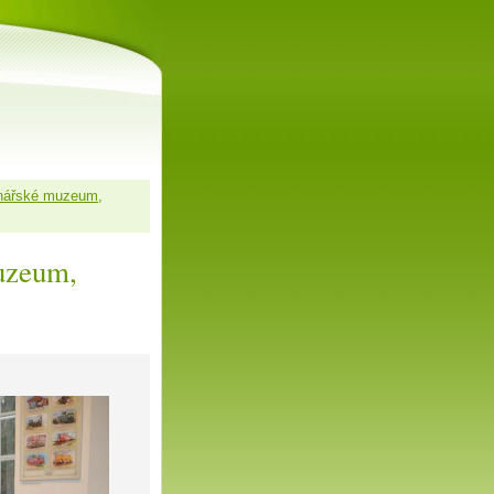
onářské muzeum,
uzeum,