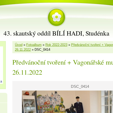
43. skautský oddíl BÍLÍ HADI, Studénka
Úvod
»
Fotoalbum
»
Rok 2022-2023
»
Předvánoční tvoření + Vag
26.11.2022
»
DSC_0414
Předvánoční tvoření + Vagonářské m
26.11.2022
DSC_0414