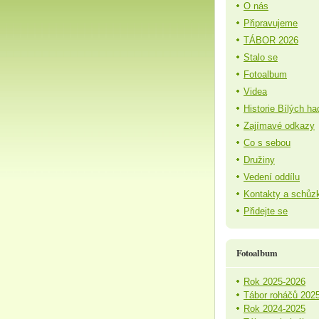
O nás
Připravujeme
TÁBOR 2026
Stalo se
Fotoalbum
Videa
Historie Bílých ha
Zajímavé odkazy
Co s sebou
Družiny
Vedení oddílu
Kontakty a schůz
Přidejte se
Fotoalbum
Rok 2025-2026
Tábor roháčů 202
Rok 2024-2025