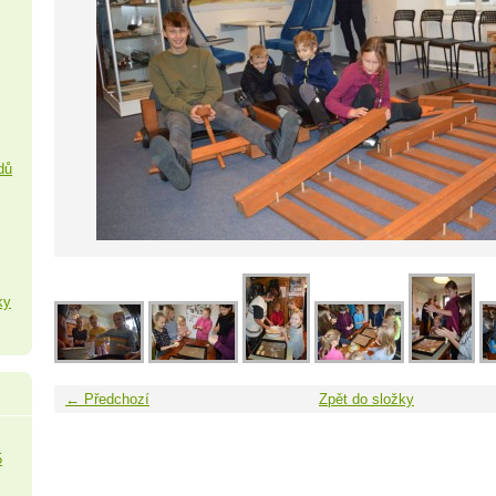
dů
ky
← Předchozí
Zpět do složky
5