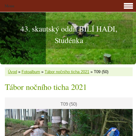
Menu
43. skautský oddíl BÍLÍ HADI,
Studénka
Úvod
»
Fotoalbum
»
Tábor nočního ticha 2021
»
T09 (50)
Tábor nočního ticha 2021
T09 (50)