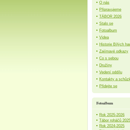
O nás
Připravujeme
TÁBOR 2026
Stalo se
Fotoalbum
Videa
Historie Bílých ha
Zajímavé odkazy
Co s sebou
Družiny
Vedení oddílu
Kontakty a schůz
Přidejte se
Fotoalbum
Rok 2025-2026
Tábor roháčů 202
Rok 2024-2025