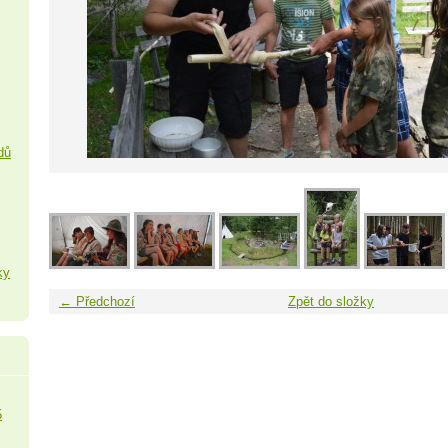
dů
ky
← Předchozí
Zpět do složky
5