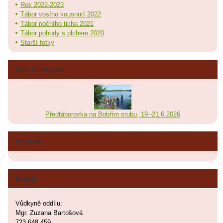
Rok 2022-2023
Tábor vosího kousnutí 2022
Tábor nočního ticha 2021
Tábor pohody s plchem 2020
Starší fotky
Poslední fotografie
Předtáborovka na Bobřím srubu, 19.-21.6.2026
Facebook
Kontakt
Vůdkyně oddílu:
Mgr. Zuzana Bartošová
723 648 459