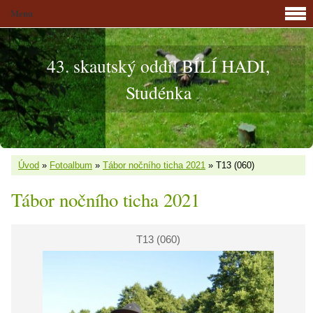
Menu
43. skautský oddíl BÍLÍ HADI,
Studénka
Úvod
»
Fotoalbum
»
Tábor nočního ticha 2021
»
T13 (060)
Tábor nočního ticha 2021
T13 (060)